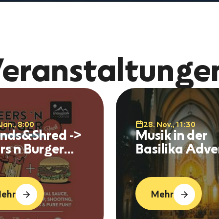
eranstaltunge
Jan., 8:00
28. Nov., 11:30
ends&Shred ->
Musik in der
rs n Burger
Basilika Adve
wpark
Konzert -
müls
Seligenstadt
ehr
Mehr