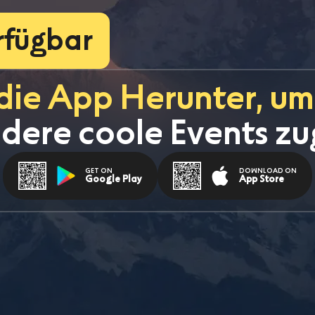
erfügbar
die App Herunter, um
dere coole Events zu
GET ON
DOWNLOAD ON
Google Play
App Store