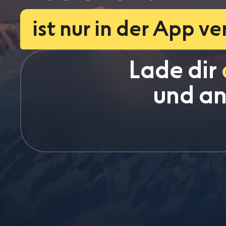
ist nur in der App v
 Lade dir 
und an