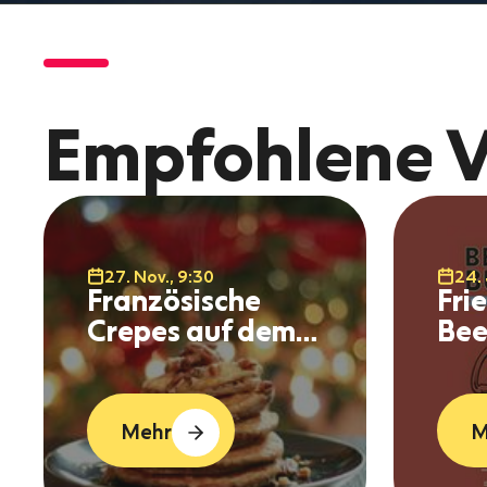
Empfohlene V
27. Nov., 9:30
24. 
Französische
Fri
Crepes auf dem
Bee
Christkindlesmarkt
sno
Immenstadt
Da
Mehr
M